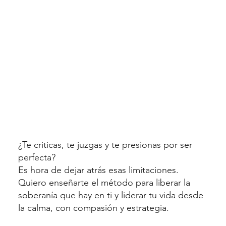
En un mundo donde las
mujeres creemos que
debemos ser perfectas
para destacar, nos
privamos de descansos,
nos culpamos, nos
sentimos criticadas y
juzgadas, y lo peor es que
este autojuicio nos limita y
nos aleja de nuestro
verdadero poder.
¿Te criticas, te juzgas y te presionas por ser
perfecta?
Es hora de iniciar una
Es hora de dejar atrás esas limitaciones.
transformación interna
Quiero enseñarte el método para liberar la
que te permitirá liderarte
soberanía que hay en ti y liderar tu vida desde
y gobernarte desde la
la calma, con compasión y estrategia.
libertad, desde tu