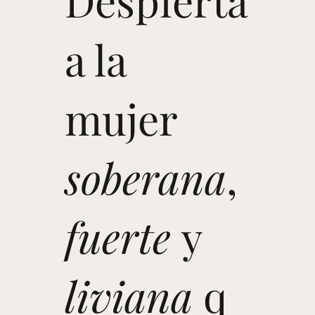
Despierta
a la
mujer
soberana
,
fuerte
y
liviana
q