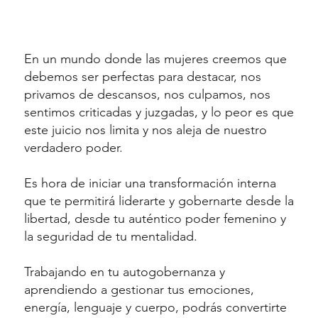
auténtico poder femenino
y la seguridad de tu
mentalidad.
En un mundo donde las mujeres creemos que
debemos ser perfectas para destacar, nos
Trabajando en tu
privamos de descansos, nos culpamos, nos
autogobernanza y
sentimos criticadas y juzgadas, y lo peor es que
aprendiendo a gestionar
este juicio nos limita y nos aleja de nuestro
tus emociones, energía,
verdadero poder.
lenguaje y cuerpo, podrás
convertirte en una mujer
Es hora de iniciar una transformación interna
de alta proyección que
que te permitirá liderarte y gobernarte desde la
impacta, fluye y logra con
libertad, desde tu auténtico poder femenino y
disfrute y gozo, en total
la seguridad de tu mentalidad.
libertad.
Trabajando en tu autogobernanza y
Si eres una mujer líder
aprendiendo a gestionar tus emociones,
corporativa o dueña de
energía, lenguaje y cuerpo, podrás convertirte
negocio acostumbrada a