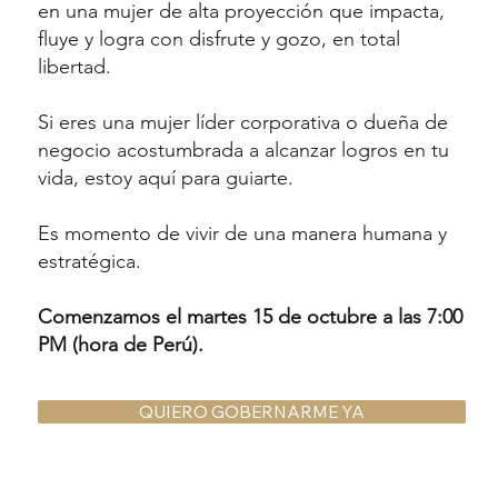
en una mujer de alta proyección que impacta,
alcanzar logros en tu vida,
fluye y logra con disfrute y gozo, en total
estoy aquí para guiarte.
libertad.
Es momento de vivir de
Si eres una mujer líder corporativa o dueña de
una manera humana y
negocio acostumbrada a alcanzar logros en tu
estratégica.
vida, estoy aquí para guiarte.
Quiero que trabajemos juntas
Es momento de vivir de una manera humana y
estratégica.
Comenzamos el martes 15 de octubre a las 7:00
PM (hora de Perú).
QUIERO GOBERNARME YA