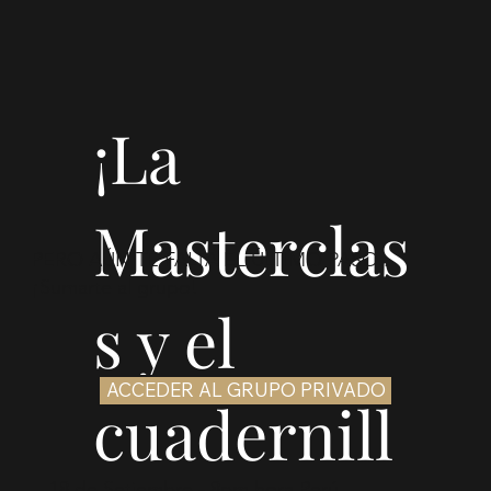
¡La
Masterclas
PERO AÚN TE FALTA EL ÚLTIMO PASO..
¡Sumarte al grupo!
s y el
ACCEDER AL GRUPO PRIVADO
cuadernill
18 de Setiembre - 8pm hora Perú