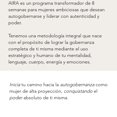
AIRA es un programa transformador de 8
semanas para mujeres ambiciosas que desean
autogobernarse y liderar con autenticidad y
poder.
Tenemos una metodología integral que nace
con el propósito de lograr la gobernanza
completa de ti misma mediante el uso
estratégico y humano de tu mentalidad,
lenguaje, cuerpo, energía y emociones.
Inicia
tu camino hacia la
autogobernanza
como
mujer de alta proyección,
conquistando
el
Inicia
tu camino hacia la
autogobernanza
poder
absoluto de ti misma.
como mujer de alta proyección,
conquistando
el
poder
absoluto de ti misma.