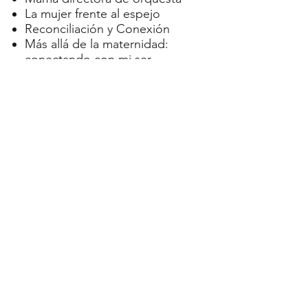
La mujer frente al espejo
Reconciliación y Conexión
Más allá de la maternidad:
conectando con mi ser.
JULIO
Atrévete a soñar
Evaluando mi norte