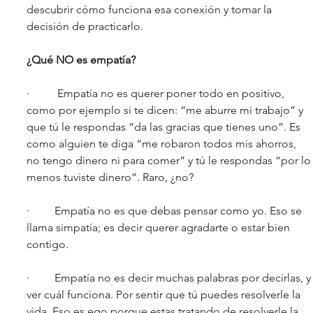
descubrir cómo funciona esa conexión y tomar la 
decisión de practicarlo. 
¿Qué NO es empatía?
·	 Empatía no es querer poner todo en positivo, 
como por ejemplo si te dicen: “me aburre mi trabajo” y 
que tú le respondas “da las gracias que tienes uno”. Es 
como alguien te diga “me robaron todos mis ahorros, 
no tengo dinero ni para comer” y tú le respondas “por lo
menos tuviste dinero”. Raro, ¿no? 
· 	Empatía no es que debas pensar como yo. Eso se 
llama simpatía; es decir querer agradarte o estar bien 
contigo. 
· 	Empatía no es decir muchas palabras por decirlas, y 
ver cuál funciona. Por sentir que tú puedes resolverle la 
vida. Eso es ego porque estas tratando de resolverle la 