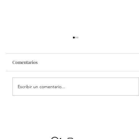
Comentarios
El líder, ¿un súper héroe?
Escribir un comentario...