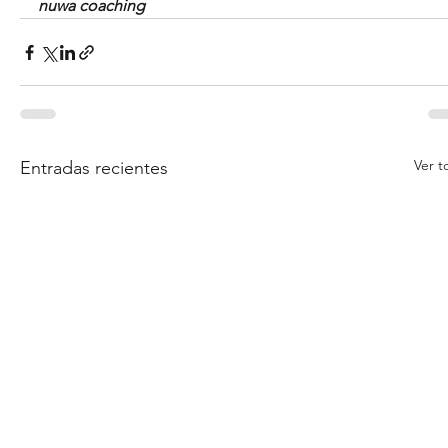
nuwa coaching 
Ver t
Entradas recientes