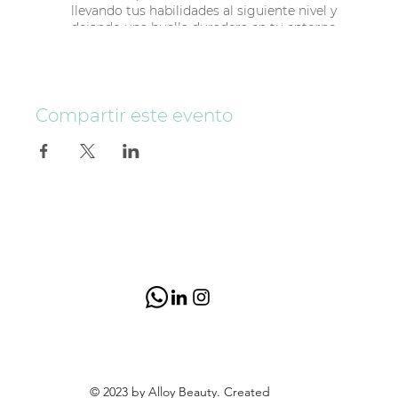
llevando tus habilidades al siguiente nivel y
dejando una huella duradera en tu entorno.
Inscríbete hoy mismo y comienza a liderar con un
propósito real.
Compartir este evento
© 2023 by Alloy Beauty. Created